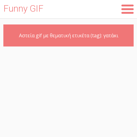
Funny GIF
Skip
Αστεία gif με θεματική ετικέτα (tag):
γατάκι
to
main
content