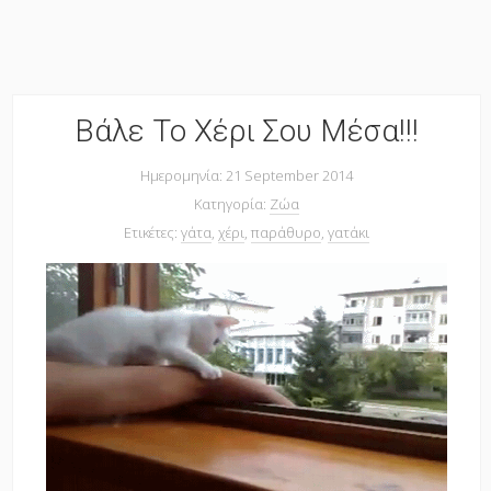
Βάλε Το Χέρι Σου Μέσα!!!
Ημερομηνία: 21 September 2014
Κατηγορία:
Ζώα
Ετικέτες:
γάτα
,
χέρι
,
παράθυρο
,
γατάκι