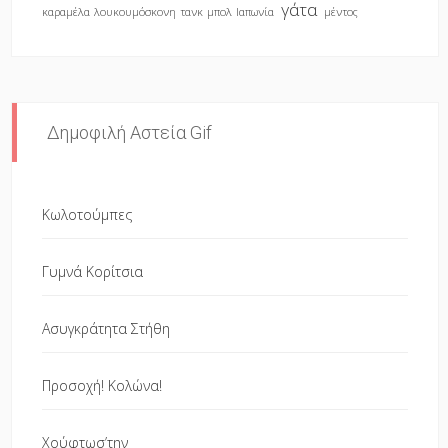
γάτα
καραμέλα
λουκουμόσκονη
τανκ
μπολ
Ιαπωνία
μέντος
Δημοφιλή Αστεία Gif
Κωλοτούμπες
Γυμνά Κορίτσια
Ασυγκράτητα Στήθη
Προσοχή! Κολώνα!
Χούφτωσ’την