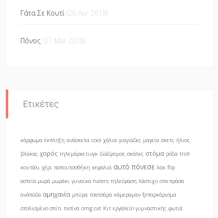
Γάτα Σε Κουτί
(26 Apr 2018)
Πόνος
(27 Mar 2018)
Ετικέτες
κάρφωμα
έκπληξη
ανάσκελα
cool
χάλια
γιαγιάδες
μαγεία
σκετς
ήλιος
χορός
στόμα
βλάκας
τηλεμάρκετινγκ
διάδρομος
σκάλες
ρόδα
troll
αυτό πόνεσε
κουτάλι
χέρι
παπουτσοθήκη
κεφαλιά
λακ
flip
αστεία μωρά
μωράκι
γυναίκα
haters
τηλεόραση
λάστιχο
στα πράσα
αμηχανία
ανάποδα
μπύρα
τσατσάρα
κάμεραμαν
ξεπαρκάρισμα
στολισμένο σπίτι
πισίνα
omg cat
Κιτ
εργαλείο γυμναστικής
φωτιά