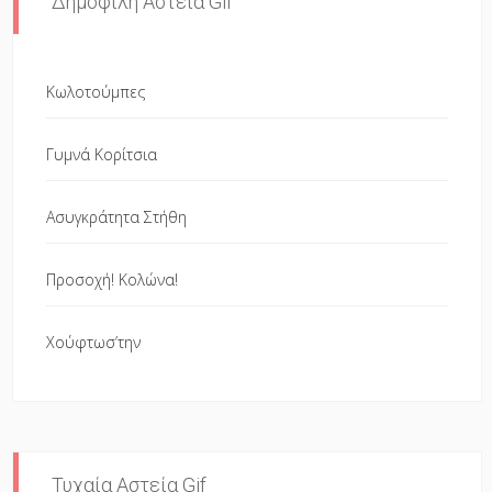
Δημοφιλή Αστεία Gif
Κωλοτούμπες
Γυμνά Κορίτσια
Ασυγκράτητα Στήθη
Προσοχή! Κολώνα!
Χούφτωσ’την
Τυχαία Αστεία Gif