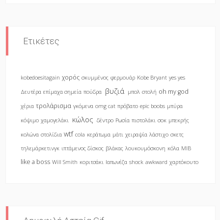
Ετικέτες
χορός
kobedoesitagain
σκυμμένος
φερμουάρ
Kobe Bryant
yes yes
βυζιά
oh my god
Δευτέρα
επίμαχα σημεία
πούδρα
μπολ
στολή
τρολάρισμα
χέρια
γκόμενα
omg cat
πρόβατο
epic boobs
μπύρα
κώλος
κόψιμο
χαμογελάκι
δέντρο
Ρωσία
πιστολάκι
σοκ
μπεκρής
wtf
κολώνα
στολίδια
cola
κεράτωμα
μάτι
χειραψία
λάστιχο
σκετς
τηλεμάρκετινγκ
ιπτάμενος δίσκος
βλάκας
λουκουμόσκονη
κόλα
MIB
like a boss
Will Smith
κοριτσάκι
Ιαπωνέζα
shock
awkward
χαρτόκουτο