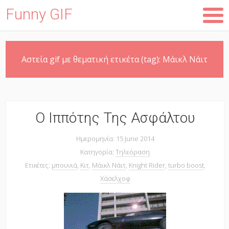
Funny GIF
Skip
Αστεία gif με θεματική ετικέτα (tag):
Μάικλ Νάιτ
to
main
content
Ο Ιππότης Της Ασφάλτου
Ημερομηνία: 15 June 2014
Κατηγορία:
Τηλεόραση
Ετικέτες:
μπουνιά
,
Κιτ
,
Μάικλ Νάιτ
,
Knight Rider
,
turbo boost
,
Χάσελχοφ