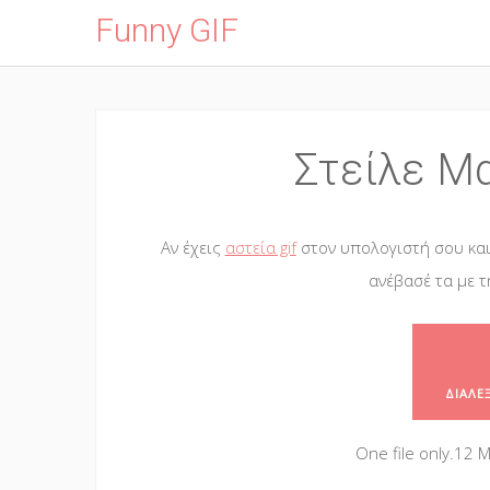
Funny GIF
Skip
to
Στείλε Μα
main
content
Αν έχεις
αστεία gif
στον υπολογιστή σου και
ανέβασέ τα με τ
Αστείο
gif
ΔΙΆΛΕΞ
One file only.
12 MB