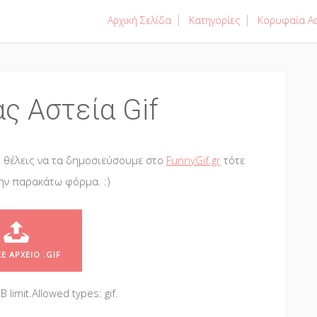
Αρχική Σελίδα
Κατηγορίες
Κορυφαία Ασ
ς Αστεία Gif
 θέλεις να τα δημοσιεύσουμε στο
FunnyGif.gr
τότε
ην παρακάτω φόρμα. :)
Ε ΑΡΧΕΊΟ .GIF
 limit.
Allowed types: gif.