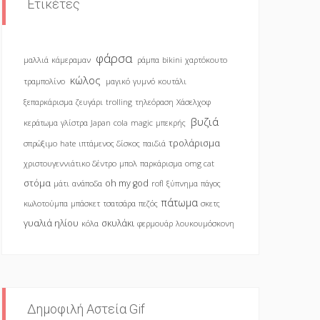
Ετικέτες
φάρσα
μαλλιά
κάμεραμαν
ράμπα
bikini
χαρτόκουτο
κώλος
τραμπολίνο
μαγικό
γυμνό
κουτάλι
ξεπαρκάρισμα
ζευγάρι
trolling
τηλεόραση
Χάσελχοφ
βυζιά
κεράτωμα
γλίστρα
Japan
cola
magic
μπεκρής
τρολάρισμα
σπρώξιμο
hate
ιπτάμενος δίσκος
παιδιά
χριστουγεννιάτικο δέντρο
μπολ
παρκάρισμα
omg cat
στόμα
oh my god
μάτι
ανάποδα
rofl
ξύπνημα
πάγος
πάτωμα
κωλοτούμπα
μπάσκετ
τσατσάρα
πεζός
σκετς
γυαλιά ηλίου
σκυλάκι
κόλα
φερμουάρ
λουκουμόσκονη
Δημοφιλή Αστεία Gif