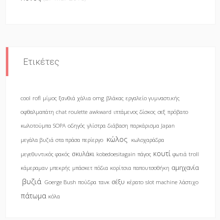
Ετικέτες
cool
rofl
μίμος
ξανθιά
χάλια
omg
βλάκας
εργαλείο γυμναστικής
οφθαλμαπάτη
chat roulette
awkward
ιπτάμενος δίσκος
σεξ
πρόβατο
κωλοτούμπα
SOPA
οδηγός
γλίστρα
διάβαση
παρκάρισμα
Japan
κώλος
μεγάλα βυζιά
στα πράσα
περίεργο
κωλοχαράδρα
κουτί
σκυλάκι
μεγεθυντικός φακός
kobedoesitagain
πάγος
φωτιά
troll
αμηχανία
κάμεραμαν
μπεκρής
μπάσκετ
πόδια
κορίτσια
παπουτσοθήκη
βυζιά
σέξυ
Goerge Bush
πούδρα
τανκ
κέρατο
slot machine
λάστιχο
πάτωμα
κόλα