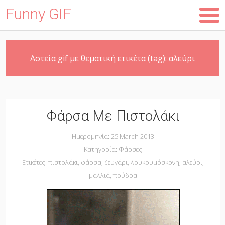
Funny GIF
Skip
Αστεία gif με θεματική ετικέτα (tag):
αλεύρι
to
main
content
Φάρσα Με Πιστολάκι
Ημερομηνία: 25 March 2013
Κατηγορία:
Φάρσες
Ετικέτες:
πιστολάκι
,
φάρσα
,
ζευγάρι
,
λουκουμόσκονη
,
αλεύρι
,
μαλλιά
,
πούδρα