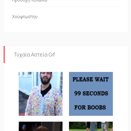
Χούφτωσ’την
Τυχαία Αστεία Gif