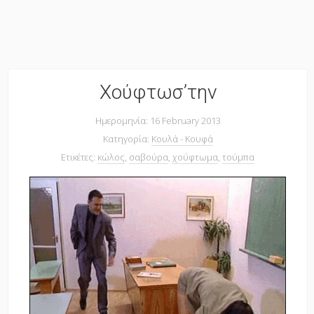
Χούφτωσ’την
Ημερομηνία: 16 February 2013
Κατηγορία:
Κουλά - Κουφά
Ετικέτες:
κώλος
,
σαβούρα
,
χούφτωμα
,
τούμπα