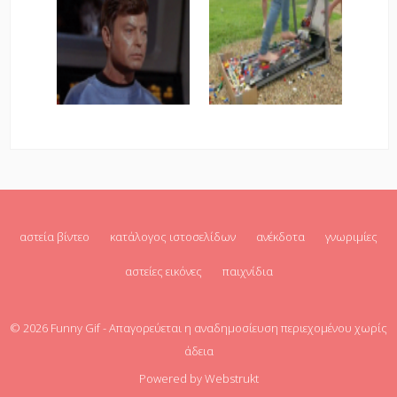
αστεία βίντεο
κατάλογος ιστοσελίδων
ανέκδοτα
γνωριμίες
αστείες εικόνες
παιχνίδια
© 2026
Funny Gif
- Απαγορεύεται η αναδημοσίευση περιεχομένου χωρίς
άδεια
Powered by
Webstrukt