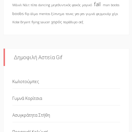
fail
Μάικλ Νάιτ
πίπα
dancing
μεγεθυντικός φακός
μαγικό
man boobs
boobs
flip
άλμα
mentos
ξύπνημα
τανκς
yes yes
γυμνά
φερμουάρ
χέρι
χορός
Kobe Bryant
flying saucer
παράθυρο
σεξ
Δημοφιλή Αστεία Gif
Κωλοτούμπες
Γυμνά Κορίτσια
Ασυγκράτητα Στήθη
Προσοχή! Κολώνα!