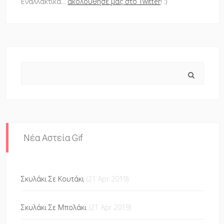
Εναλλακτικά...
ακολούθησέ μας στο Twitter
! :)
Search
Νέα Αστεία Gif
Σκυλάκι Σε Κουτάκι
(21 Apr 2019)
Σκυλάκι Σε Μπολάκι
(21 Apr 2019)