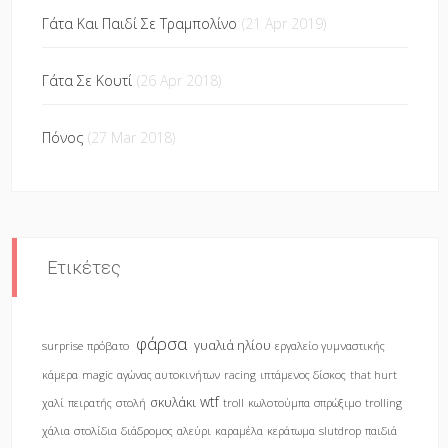
Γάτα Και Παιδί Σε Τραμπολίνο
(21 Apr 2019)
Γάτα Σε Κουτί
(26 Apr 2018)
Πόνος
(27 Mar 2018)
Ετικέτες
φάρσα
γυαλιά ηλίου
surprise
πρόβατο
εργαλείο γυμναστικής
κάμερα
magic
αγώνας αυτοκινήτων
racing
ιπτάμενος δίσκος
that hurt
wtf
σκυλάκι
χαλί
πειρατής
στολή
troll
κωλοτούμπα
σπρώξιμο
trolling
χάλια
στολίδια
διάδρομος
αλεύρι
καραμέλα
κεράτωμα
slutdrop
παιδιά