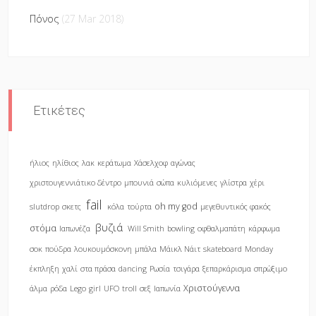
Πόνος
(27 Mar 2018)
Ετικέτες
ήλιος
ηλίθιος
λακ
κεράτωμα
Χάσελχοφ
αγώνας
χριστουγεννιάτικο δέντρο
μπουνιά
σώπα
κυλιόμενες
γλίστρα
χέρι
fail
oh my god
slutdrop
σκετς
κόλα
τούρτα
μεγεθυντικός φακός
βυζιά
στόμα
Ιαπωνέζα
Will Smith
bowling
οφθαλμαπάτη
κάρφωμα
σοκ
πούδρα
λουκουμόσκονη
μπάλα
Μάικλ Νάιτ
skateboard
Monday
έκπληξη
χαλί
στα πράσα
dancing
Ρωσία
τσιγάρα
ξεπαρκάρισμα
σπρώξιμο
Χριστούγεννα
άλμα
ρόδα
Lego
girl
UFO
troll
σεξ
Ιαπωνία