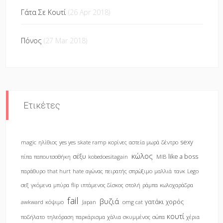
Γάτα Σε Κουτί
(26 Apr 2018)
Πόνος
(27 Mar 2018)
Ετικέτες
sexy
magic
ηλίθιος
yes yes
skate ramp
κορίνες
αστεία μωρά
δέντρο
κώλος
σέξυ
like a boss
πίπα
παπουτσοθήκη
kobedoesitagain
MIB
παράθυρο
that hurt
hate
αγώνας
πειρατής
σπρώξιμο
μαλλιά
τανκ
Lego
σεξ
γκόμενα
μπύρα
flip
ιπτάμενος δίσκος
στολή
ράμπα
κωλοχαράδρα
fail
βυζιά
γατάκι
χορός
awkward
κόψιμο
Japan
omg cat
κουτί
ποδήλατο
τηλεόραση
παρκάρισμα
χάλια
σκυμμένος
σώπα
χέρια