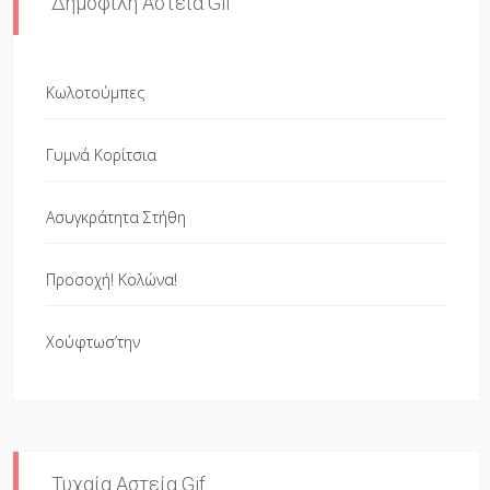
Δημοφιλή Αστεία Gif
Κωλοτούμπες
Γυμνά Κορίτσια
Ασυγκράτητα Στήθη
Προσοχή! Κολώνα!
Χούφτωσ’την
Τυχαία Αστεία Gif