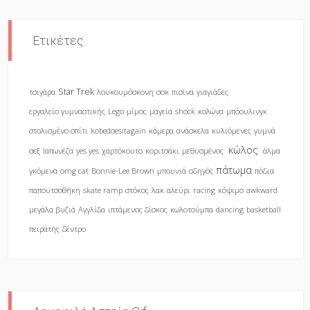
Ετικέτες
Star Trek
τσιγάρα
λουκουμόσκονη
σοκ
πισίνα
γιαγιάδες
εργαλείο γυμναστικής
Lego
μίμος
μαγεία
shock
κολώνα
μπόουλινγκ
στολισμένο σπίτι
kobedoesitagain
κάμερα
ανάσκελα
κυλιόμενες
γυμνά
κώλος
σεξ
Ιαπωνέζα
yes yes
χαρτόκουτο
κοριτσάκι
μεθυσμένος
άλμα
πάτωμα
γκόμενα
omg cat
Bonnie-Lee Brown
μπουνιά
οδηγός
πόδια
παπουτσοθήκη
skate ramp
στόκος
λακ
αλεύρι
racing
κόψιμο
awkward
μεγάλα βυζιά
Αγγλίδα
ιπτάμενος δίσκος
κωλοτούμπα
dancing
basketball
πειρατής
δέντρο