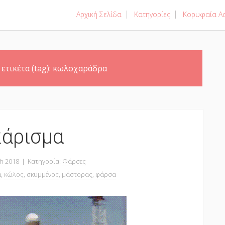
Αρχική Σελίδα
Κατηγορίες
Κορυφαία Ασ
 ετικέτα (tag):
κωλοχαράδρα
κάρισμα
h 2018
|
Κατηγορία:
Φάρσες
α
,
κώλος
,
σκυμμένος
,
μάστορας
,
φάρσα