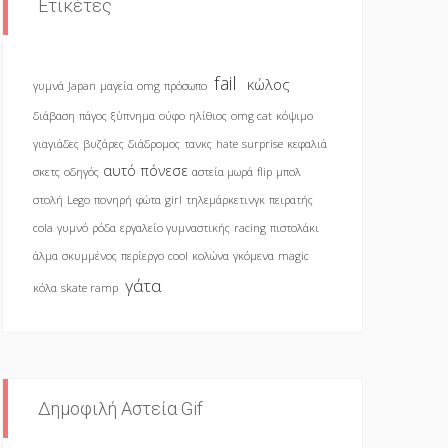
Ετικέτες
fail
κώλος
γυμνά
Japan
μαγεία
omg
πρόσωπο
διάβαση
πάγος
ξύπνημα
ούφο
ηλίθιος
omg cat
κόψιμο
γιαγιάδες
βυζάρες
διάδρομος
τανκς
hate
surprise
κεφαλιά
αυτό πόνεσε
σκετς
οδηγός
αστεία μωρά
flip
μπολ
στολή
Lego
πονηρή
φώτα
girl
τηλεμάρκετινγκ
πειρατής
cola
γυμνό
ρόδα
εργαλείο γυμναστικής
racing
πιστολάκι
άλμα
σκυμμένος
περίεργο
cool
κολώνα
γκόμενα
magic
γάτα
κόλα
skate ramp
Δημοφιλή Αστεία Gif