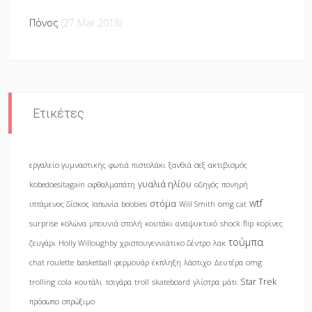
Πόνος
(27 Mar 2018)
Ετικέτες
εργαλείο γυμναστικής
φωτιά
πιστολάκι
ξανθιά
σεξ
ακτιβισμός
γυαλιά ηλίου
kobedoesitagain
οφθαλμαπάτη
οδηγός
πονηρή
wtf
στόμα
ιπτάμενος δίσκος
Ιαπωνία
boobies
Will Smith
omg cat
surprise
κολώνα
μπουνιά
στολή
κουτάκι
αναψυκτικό
shock
flip
κορίνες
τούμπα
ζευγάρι
Holly Willoughby
χριστουγεννιάτικο δέντρο
λακ
chat roulette
basketball
φερμουάρ
έκπληξη
λάστιχο
Δευτέρα
omg
Star Trek
trolling
cola
κουτάλι
τσιγάρα
troll
skateboard
γλίστρα
μάτι
πρόσωπο
σπρώξιμο