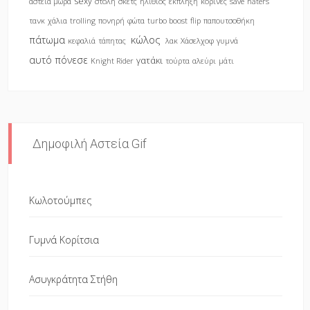
sexy
αστεία μωρά
στολή
σκετς
ηλίθιος
έκπληξη
κορίνες
save
haters
τανκ
χάλια
trolling
πονηρή
φώτα
turbo boost
flip
παπουτσοθήκη
κώλος
πάτωμα
κεφαλιά
τάπητας
λακ
Χάσελχοφ
γυμνά
αυτό πόνεσε
γατάκι
Knight Rider
τούρτα
αλεύρι
μάτι
Δημοφιλή Αστεία Gif
Κωλοτούμπες
Γυμνά Κορίτσια
Ασυγκράτητα Στήθη