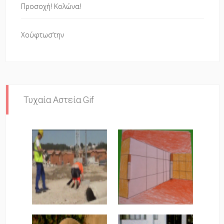
Προσοχή! Κολώνα!
Χούφτωσ’την
Τυχαία Αστεία Gif