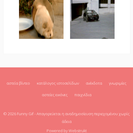
αστεία βίντεο
κατάλογος ιστοσελίδων
ανέκδοτα
γνωριμίες
αστείες εικόνες
παιχνίδια
© 2026
Funny Gif
- Απαγορεύεται η αναδημοσίευση περιεχομένου χωρίς
άδεια
Powered by
Webstrukt