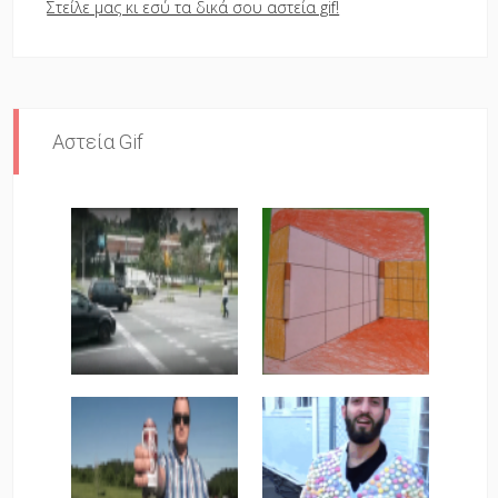
Στείλε μας κι εσύ τα δικά σου αστεία gif!
Αστεία Gif