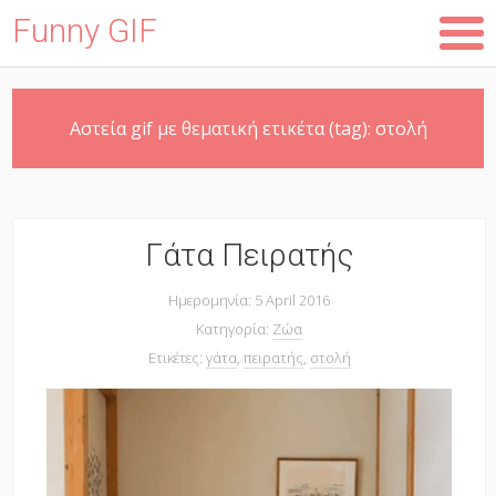
Funny GIF
Skip
Αστεία gif με θεματική ετικέτα (tag):
στολή
to
main
content
Γάτα Πειρατής
Ημερομηνία: 5 April 2016
Κατηγορία:
Ζώα
Ετικέτες:
γάτα
,
πειρατής
,
στολή