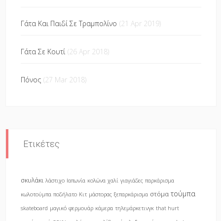
Γάτα Και Παιδί Σε Τραμπολίνο
(21 Apr 2019)
Γάτα Σε Κουτί
(26 Apr 2018)
Πόνος
(27 Mar 2018)
Ετικέτες
σκυλάκι
λάστιχο
Ιαπωνία
κολώνα
χαλί
γιαγιάδες
παρκάρισμα
τούμπα
στόμα
κωλοτούμπα
ποδήλατο
Κιτ
μάστορας
ξεπαρκάρισμα
skateboard
μαγικό
φερμουάρ
κάμερα
τηλεμάρκετινγκ
that hurt