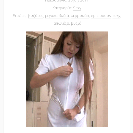
Ημερομηνία: 25 July 2011
Κατηγορία:
Sexy
Ετικέτες:
βυζάρες
,
μεγάλα βυζιά
,
φερμουάρ
,
epic boobs
,
sexy
,
Ιαπωνέζα
,
βυζιά