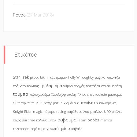
Πόνος
(27 Mar 2018)
Ετικέτες
Star Trek
μίμος
bikini
κάμεραμαν
Holly Willoughby
μαγικό
Ιαπωνέζα
τρολάρισμα
πρόβατο
bowling
γυμνό
οδηγός
τσατσάρα
οφθαλμαπάτη
τούμπα
κωλοχαράδρα
Χάσελχοφ
στολή
ήλιος
chat roulette
μάστορας
sexy
αυτοκίνητο
slutdrop
φώτα
PIPA
μάτι
εβδομάδα
κυλιόμενες
Knight Rider
magic
κόψιμο
racing
παράθυρο
λακ
μπαλόνι
UFO
σκάλες
σαβούρα
boobs
πεζός
surprise
κολώνα
μπολ
Japan
mentos
γυαλιά ηλίου
τηλεόραση
κεράτωμα
καβάλα