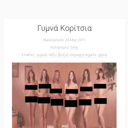
Γυμνά Κορίτσια
Ημερομηνία: 24 May 2011
Κατηγορία:
Sexy
Ετικέτες:
γυμνά
,
σέξυ
,
βυζιά
,
επίμαχα σημεία
,
χέρια