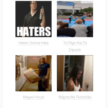
Haters Gonna Hate
Τα Πήρε Και Τα
Σήκωσε
Μαγικό Κουτί
Φάρσα Με Πιστολάκι