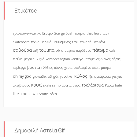
Ετικέτες
χριστουγεννιάτικο δέντρο
Goerge Bush
τούρτα
that hurt
τανκ
skateboard
πόδια
μαλλιά
μεθυσμένος
troll
πονηρή
μπαλόνι
σαβούρα
τούμπα
πάτωμα
σεξ
σώπα
μαγικό
παράθυρο
cola
πισίνα
μεγάλα βυζιά
kobedoesitagain
λάστιχο
ιπτάμενος δίσκος
αέρας
βουτιά
περίεργο
ηλίθιος
πόνος
χέρια
στολισμένο σπίτι
μπύρα
κώλος
oh my god
γιαγιάδες
οδηγός
γυναίκα
ξεπαρκάρισμα
yes yes
κουτί
τρολάρισμα
ακτιβισμός
skate ramp
αστεία μωρά
Ρωσία
hate
like a boss
Will Smith
ρόδα
Δημοφιλή Αστεία Gif