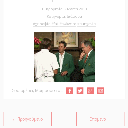
Ημερομηνία: 2 March 2013
Κατηγορία:
Διάφορα
#χειραψία
#fail
#awkward
#αμηχανία
Σου αρέσει; Μοιράσου το...
← Προηγούμενο
Επόμενο →