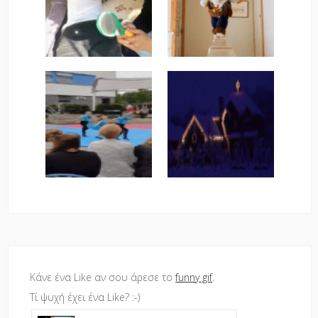
Κάνε ένα Like αν σου άρεσε το
funny gif
.
Τί ψυχή έχει ένα Like? :-)