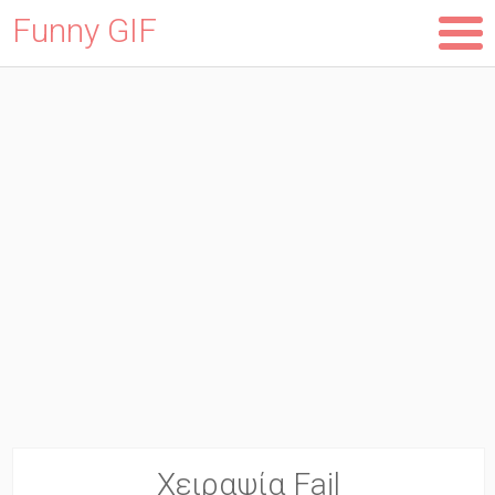
Funny GIF
Skip
to
main
content
Χειραψία Fail