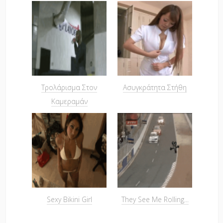
Τρολάρισμα Στον
Ασυγκράτητα Στήθη
Καμεραμάν
Sexy Bikini Girl
They See Me Rolling...