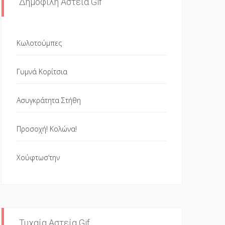
Δημοφιλή Αστεία Gif
Κωλοτούμπες
Γυμνά Κορίτσια
Ασυγκράτητα Στήθη
Προσοχή! Κολώνα!
Χούφτωσ’την
Τυχαία Αστεία Gif