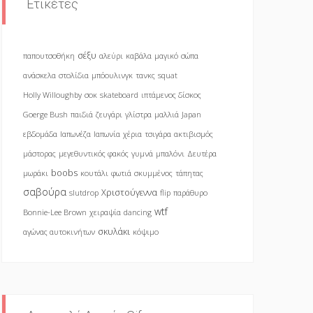
Ετικέτες
σέξυ
παπουτσοθήκη
αλεύρι
καβάλα
μαγικό
σώπα
ανάσκελα
στολίδια
μπόουλινγκ
τανκς
squat
Holly Willoughby
σοκ
skateboard
ιπτάμενος δίσκος
Goerge Bush
παιδιά
ζευγάρι
γλίστρα
μαλλιά
Japan
εβδομάδα
Ιαπωνέζα
Ιαπωνία
χέρια
τσιγάρα
ακτιβισμός
μάστορας
μεγεθυντικός φακός
γυμνά
μπαλόνι
Δευτέρα
boobs
μωράκι
κουτάλι
φωτιά
σκυμμένος
τάπητας
σαβούρα
Χριστούγεννα
slutdrop
flip
παράθυρο
wtf
Bonnie-Lee Brown
χειραψία
dancing
σκυλάκι
αγώνας αυτοκινήτων
κόψιμο