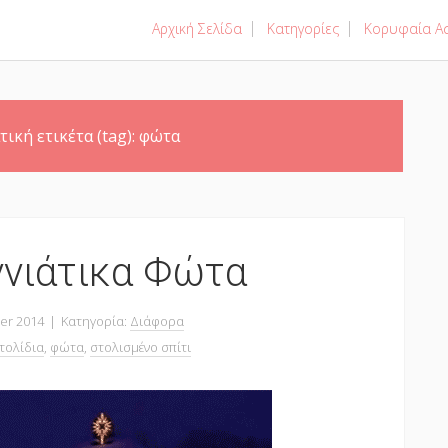
Αρχική Σελίδα
Κατηγορίες
Κορυφαία Ασ
τική ετικέτα (tag):
φώτα
ννιάτικα Φώτα
er 2014
|
Κατηγορία:
Διάφορα
τολίδια
,
φώτα
,
στολισμένο σπίτι