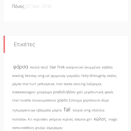
Πόνος
(27 Mar 2018)
Ετικέτες
φάρσα
Star Trek
παιδιά
παιδί
αναψυκτικό
σκυμμένος
καβάλα
bowling
Monday
omg cat
φερμουάρ
γιαγιάδες
Holly Willoughby
σκάλες
ράμπα
that hurt
μεθυσμένος
man boobs
dancing
διάδρομος
γυαλιά ηλίου
kobedoesitagain
χούφτωμα
χαλί
μεγεθυντικός φακός
χορός
chat roulette
λουκουμόσκονη
ξύπνημα
χαρτόκουτο
άλμα
fail
τηλεμάρκετινγκ
εβδομάδα
μαγεία
τούρτα
omg
στολίδια
κώλος
πιστολάκι
Κιτ
κοριτσάκι
γκόμενα
κορίνες
Ιαπωνία
girl
magic
παπουτσοθήκη
φτυάρι
κάμεραμαν