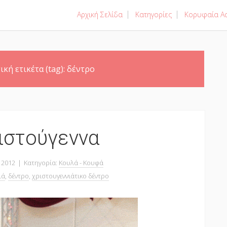
Αρχική Σελίδα
Κατηγορίες
Κορυφαία Ασ
ική ετικέτα (tag):
δέντρο
ιστούγεννα
 2012
|
Κατηγορία:
Κουλά - Κουφά
ιά
,
δέντρο
,
χριστουγεννιάτικο δέντρο