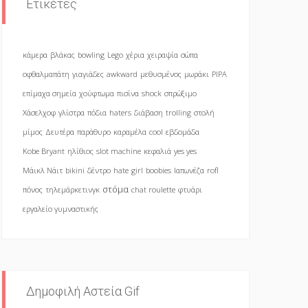
Ετικέτες
κάμερα
βλάκας
bowling
Lego
χέρια
χειραψία
σώπα
οφθαλμαπάτη
γιαγιάδες
awkward
μεθυσμένος
μωράκι
PIPA
επίμαχα σημεία
χούφτωμα
πισίνα
shock
σπρώξιμο
Χάσελχοφ
γλίστρα
πόδια
haters
διάβαση
trolling
στολή
μίμος
Δευτέρα
παράθυρο
καραμέλα
cool
εβδομάδα
Kobe Bryant
ηλίθιος
slot machine
κεφαλιά
yes yes
Μάικλ Νάιτ
bikini
δέντρο
hate
girl
boobies
Ιαπωνέζα
rofl
στόμα
πόνος
τηλεμάρκετινγκ
chat roulette
φτυάρι
εργαλείο γυμναστικής
Δημοφιλή Αστεία Gif