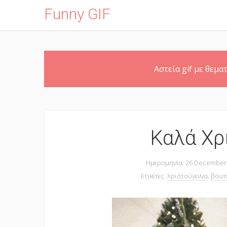
Funny GIF
Skip
Αστεία gif με θεματ
to
main
content
Καλά Χρ
Ημερομηνία: 26 December
Ετικέτες:
Χριστούγεννα
,
βουτ