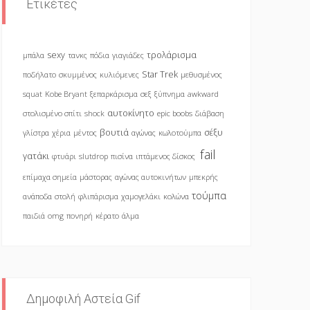
Ετικέτες
sexy
τρολάρισμα
μπάλα
τανκς
πόδια
γιαγιάδες
Star Trek
ποδήλατο
σκυμμένος
κυλιόμενες
μεθυσμένος
squat
Kobe Bryant
ξεπαρκάρισμα
σεξ
ξύπνημα
awkward
αυτοκίνητο
στολισμένο σπίτι
shock
epic boobs
διάβαση
βουτιά
σέξυ
γλίστρα
χέρια
μέντος
αγώνας
κωλοτούμπα
fail
γατάκι
φτυάρι
slutdrop
πισίνα
ιπτάμενος δίσκος
επίμαχα σημεία
μάστορας
αγώνας αυτοκινήτων
μπεκρής
τούμπα
ανάποδα
στολή
φλιπάρισμα
χαμογελάκι
κολώνα
παιδιά
omg
πονηρή
κέρατο
άλμα
Δημοφιλή Αστεία Gif