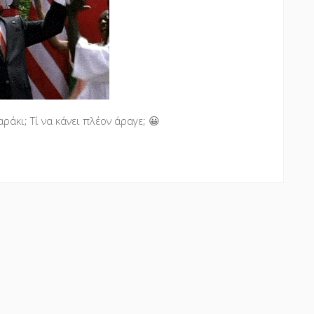
ράκι; Τί να κάνει πλέον άραγε; 😀