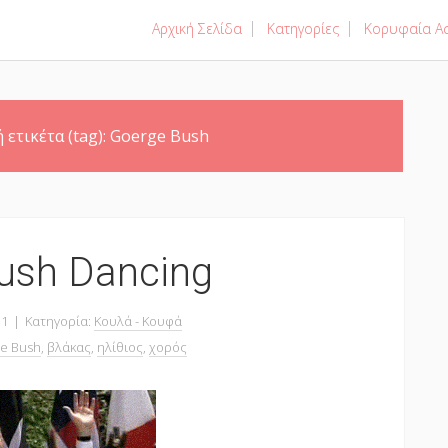
Αρχική Σελίδα
Κατηγορίες
Κορυφαία Ασ
 ετικέτα (tag):
Goerge Bush
ush Dancing
11
|
Κατηγορία:
Κουλά - Κουφά
e Bush
,
βλάκας
,
ηλίθιος
,
χορός