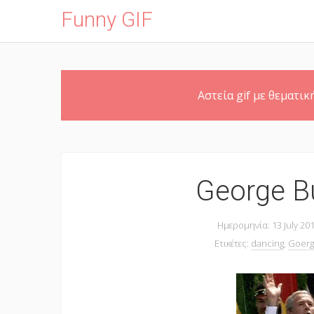
Funny GIF
Skip
Αστεία gif με θεματική
to
main
content
George B
Ημερομηνία: 13 July 20
Ετικέτες:
dancing
,
Goerg