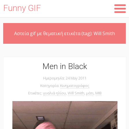
Funny GIF
Skip
Αστεία gif με θεματική ετικέτα (tag):
Will Smith
to
main
content
Men in Black
Ημερομηνία: 24 May 2011
Κατηγορία:
Κινηματογράφος
Ετικέτες:
γυαλιά ηλίου
,
Will Smith
,
μάτι
,
MIB