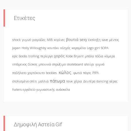
Ετικέτες
βουτιά
sexy
shock
γυμνό
γιαγιάδες
MIB
κορίνες
έκπληξη
save
μέντος
Japan
Holly Willoughby
κουτάκι
οδηγός
καραμέλα
Lego
girl
SOPA
χορός
epic boobs
trolling
περίεργο
Kobe Bryant
μπάλα
πόδια
κάμερα
ιπτάμενος δίσκος
μπουνιά
σπρώξιμο
skateboard
αλεύρι
γυμνά
κώλος
ποδήλατο
χαρτόκουτο
boobies
φωτιά
πάγος
PIPA
πάτωμα
στολισμένο σπίτι
μαλλιά
τανκ
χέρια
Δευτέρα
dancing
αέρας
haters
εργαλείο γυμναστικής
ανάσκελα
Δημοφιλή Αστεία Gif