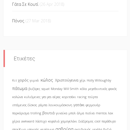
Γάτα Σε Κουτί
(26 Apr 2018)
Πόνος
(27 Mar 2018)
Ετικέτες
κώλος
χορός
Χριστούγεννα
Κιτ
γυμνά
χέρι
Holly Willoughby
πάτωμα
βυζάρες
squat
Monday
Will Smith
κόλα
μεγεθυντικός φακός
κολώνα
κυλιόμενες
yes yes
αέρας
κοριτσάκι
racing
τούρτα
γατάκι
ιπτάμενος δίσκος
ράμπα
λουκουμόσκονη
φερμουάρ
βουτιά
παρκάρισμα
trolling
γυναίκα
μπολ
άλμα
πισίνα
mentos
λακ
χέρια
awkward
λάστιχο
κεφαλιά
χαμογελάκι
διάδρομος
cool
παράθυρο
σαβούρα
σπρώξιμο
μπεκρής
κεράτωμα
ακτιβισμός
μεγάλα βυζιά