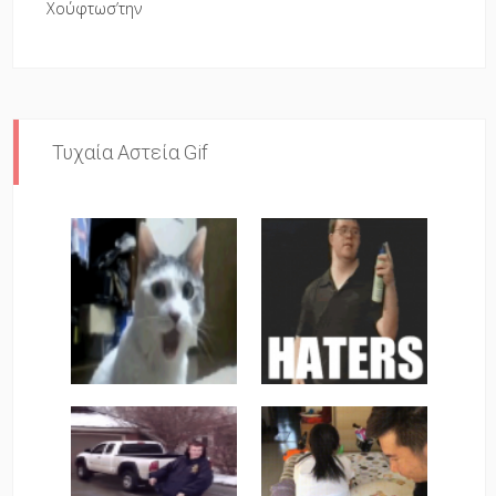
Χούφτωσ’την
Τυχαία Αστεία Gif