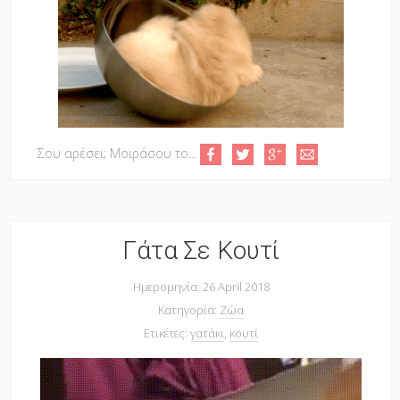
Σου αρέσει; Μοιράσου το...
Γάτα Σε Κουτί
Ημερομηνία: 26 April 2018
Κατηγορία:
Ζώα
Ετικέτες:
γατάκι
,
κουτί