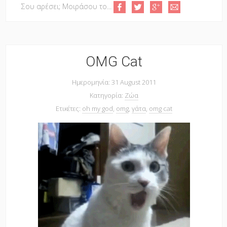
Σου αρέσει; Μοιράσου το...
OMG Cat
Ημερομηνία: 31 August 2011
Κατηγορία:
Ζώα
Ετικέτες:
oh my god
,
omg
,
γάτα
,
omg cat