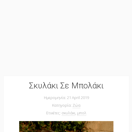
Σκυλάκι Σε Μπολάκι
Ημερομηνία: 21 April 2019
Κατηγορία:
Ζώα
Ετικέτες:
σκυλάκι
,
μπολ