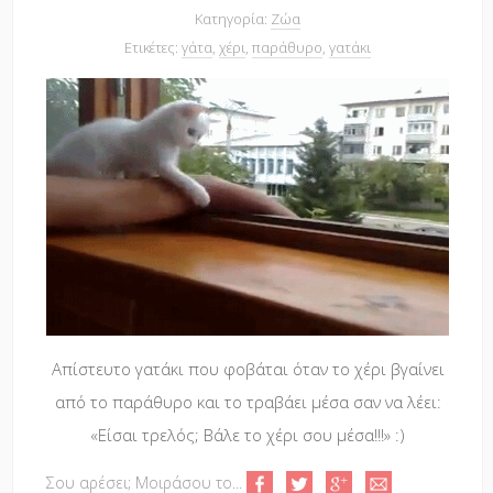
Κατηγορία:
Ζώα
Ετικέτες:
γάτα
,
χέρι
,
παράθυρο
,
γατάκι
Απίστευτο γατάκι που φοβάται όταν το χέρι βγαίνει
από το παράθυρο και το τραβάει μέσα σαν να λέει:
«Είσαι τρελός; Βάλε το χέρι σου μέσα!!!» :)
Σου αρέσει; Μοιράσου το...