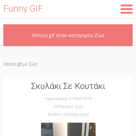
Funny GIF
Skip
Αστεία gif στην κατηγορία:
Ζώα
to
main
content
Αστεία gif με ζώα
Σκυλάκι Σε Κουτάκι
Ημερομηνία: 21 April 2019
Κατηγορία:
Ζώα
Ετικέτες:
σκυλάκι
,
κουτί