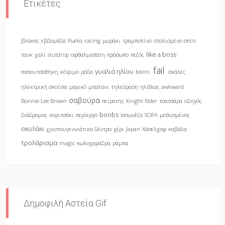
Ετικέτες
βλάκας
εβδομάδα
Ρωσία
racing
μωράκι
τραμπολίνο
στολισμένο σπίτι
like a boss
τανκ
χαλί
slutdrop
οφθαλμαπάτη
πρόσωπο
πεζός
fail
γυαλιά ηλίου
παπουτσοθήκη
κόψιμο
ρόδα
bikini
σκάλες
ηλεκτρική σκούπα
μαγικό
μπαλόνι
τηλεόραση
ηλίθιος
awkward
σαβούρα
Bonnie-Lee Brown
πειρατής
Knight Rider
τσατσάρα
οδηγός
boobs
διάδρομος
κοριτσάκι
περίεργο
Ιαπωνέζα
SOPA
μεθυσμένος
σκυλάκι
χριστουγεννιάτικο δέντρο
χέρι
Japan
Χάσελχοφ
καβάλα
τρολάρισμα
magic
κωλοχαράδρα
ράμπα
Δημοφιλή Αστεία Gif