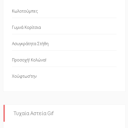
Κωλοτούμπες
Γυμνά Κορίτσια
Ασυγκράτητα Στήθη
Προσοχή! Κολώνα!
Χούφτωσ’την
Τυχαία Αστεία Gif