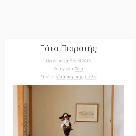
Γάτα Πειρατής
Ημερομηνία: 5 April 2016
Κατηγορία:
Ζώα
Ετικέτες:
γάτα
,
πειρατής
,
στολή